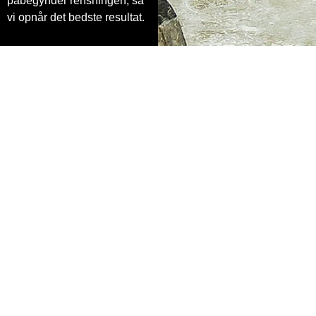
påbegynder rensningen, så
vi opnår det bedste resultat.
Sådan forlænger du levetiden på
dit arbejdstøj
Korrekt vedligeholdelse er afgørende for, at arbejdstøj
holder længere. Udover professionel rens kan du følge
nogle enkle retningslinjer for at forlænge tøjets levetid:
Undgå at overfylde vaskemaskinen:
Hvis
arbejdstøjet vaskes derhjemme, skal det ikke presses
sammen i maskinen. Det sikrer, at vaskemidlet og
vandet fordeles jævnt, og snavs fjernes mere effektivt.
Brug det rette vaskemiddel:
Undgå almindelige
skyllemidler og aggressive vaskemidler, da de kan