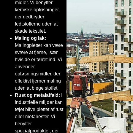
midler. Vi benytter
kemiske opløsninger,
der nedbryder
fedtstofferne uden at
skade tekstilet.
Maling og lak:
Malingpletter kan være
svære at fjerne, især
hvis de er tørret ind. Vi
anvender
opløsningsmidler, der
effektivt fjerner maling
uden at blege stoffet.
Rust og metalaffald:
I
industrielle miljøer kan
tøjet blive plettet af rust
eller metalrester. Vi
benytter
specialprodukter, der